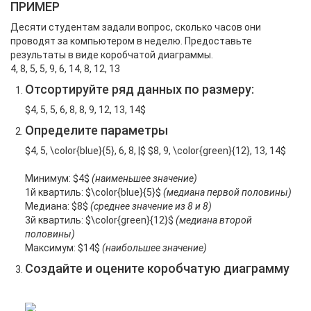
ПРИМЕР
Десяти студентам задали вопрос, сколько часов они
проводят за компьютером в неделю. Предоставьте
результаты в виде коробчатой диаграммы.
4, 8, 5, 5, 9, 6, 14, 8, 12, 13
Отсортируйте ряд данных по размеру:
$4, 5, 5, 6, 8, 8, 9, 12, 13, 14$
Определите параметры
$4, 5, \color{blue}{5}, 6, 8, |$ $8, 9, \color{green}{12}, 13, 14$
Mинимум: $4$
(наименьшее значение)
1й квартиль: $\color{blue}{5}$
(медиана первой половины)
Mедиана: $8$
(среднее значение из 8 и 8)
3й квартиль: $\color{green}{12}$
(медиана второй
половины)
Maксимум: $14$
(наибольшее значение)
Cоздайте и оцените коробчатую диаграмму