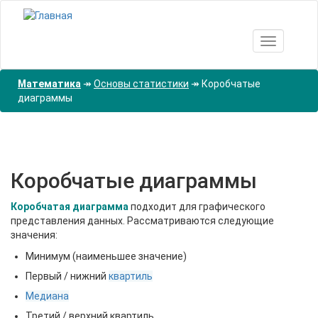
Перейти
к
основному
Toggle nav
содержанию
Математика
↠
Основы статистики
↠
Коробчатые
диаграммы
Коробчатые диаграммы
Коробчатая диаграмма
подходит для графического
представления данных. Рассматриваются следующие
значения:
Минимум (наименьшее значение)
Первый / нижний
квартиль
Meдиана
Третий / верхний квартиль