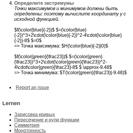
Определите экстремумы
Точки максимумов и минимумов должны быть
определены: поэтому вычислите координату y с
исходной функцией.
$f(\color{blue}{-2})$ $=(\color{blue}
{-2})^3+2\cdot(\color{blue}{-2})^2-4\cdot(\color{blue}
{-2})-8$ $=0$
=> Точка максимума: $H(\color{blue}{-2}|0)$
$f(\color{green}{\frac23})$ $=(\color{green}
{\frac23})^3+2\cdot(\color{green}{\frac23})^2-
4\cdot\color{green}{\frac23}-8$ $ \approx-9.48$
=> Точка минимума: $T(\color{green}{\frac23}|-9.48)$
Report an issue
Lernen
Зарисовка кривых
Пересечение и нули функции
Симметрия
Монотонность