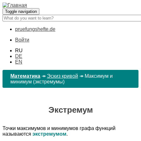
Перейти
к
Toggle navigation
основному
содержанию
pruefungshefte.de
Hauptnavigation
Войти
Benutzermenü
RU
DE
EN
Математика
↠
Эскиз кривой
↠
Максимум и
минимум (экстремумы)
Экстремум
Точки максимумов и минимумов графа функций
называются
экстремумом
.