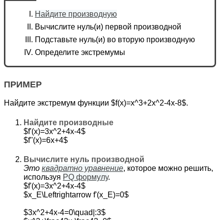
Найдите производную
Вычислите нуль(и) первой производной
Подставьте нуль(и) во вторую производную
Определите экстремумы
ПРИМЕР
Найдите экстремум функции $f(x)=x^3+2x^2-4x-8$.
Найдите производные
$f'(x)=3x^2+4x-4$
$f''(x)=6x+4$
Вычислите нуль производной
Это
квадратно уравнение
, которое можно решить,
используя
PQ формулу
.
$f'(x)=3x^2+4x-4$
$x_E\Leftrightarrow f'(x_E)=0$
$3x^2+4x-4=0\quad|:3$