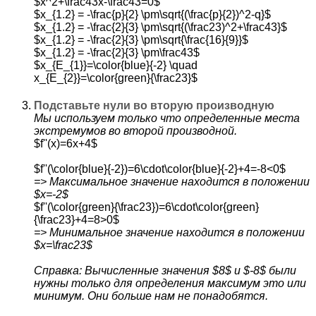
$x^2+\frac43x-\frac43=0$
$x_{1.2} = -\frac{p}{2} \pm\sqrt{(\frac{p}{2})^2-q}$
$x_{1.2} = -\frac{2}{3} \pm\sqrt{(\frac23)^2+\frac43}$
$x_{1.2} = -\frac{2}{3} \pm\sqrt{\frac{16}{9}}$
$x_{1.2} = -\frac{2}{3} \pm\frac43$
$x_{E_{1}}=\color{blue}{-2} \quad
x_{E_{2}}=\color{green}{\frac23}$
Подставьте нули во вторую производную
Мы используем только что определенные места
экстремумов во второй производной.
$f''(x)=6x+4$
$f''(\color{blue}{-2})=6\cdot\color{blue}{-2}+4=-8<0$
=> Максимальное значение находится в положении
$x=-2$
$f''(\color{green}{\frac23})=6\cdot\color{green}
{\frac23}+4=8>0$
=> Минимальное значение находится в положении
$x=\frac23$
Справка: Вычисленные значения $8$ и $-8$ были
нужны только для определения максимум это или
минимум. Они больше нам не понадобятся.