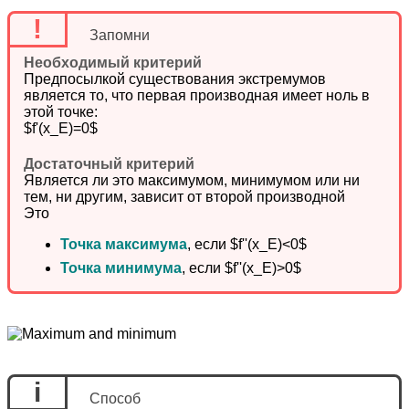
!
Запомни
Необходимый критерий
Предпосылкой существования экстремумов
является то, что первая производная имеет ноль в
этой точке:
$f'(x_E)=0$
Достаточный критерий
Является ли это максимумом, минимумом или ни
тем, ни другим, зависит от второй производной
Это
Точка максимума
, если $f''(x_E)<0$
Точка минимума
, если $f''(x_E)>0$
i
Способ