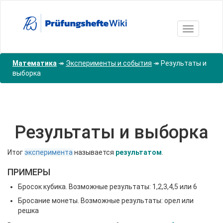
Перейти
к
основному
Toggle nav
содержанию
Математика
↠
Эксперименты и события
↠
Результаты и
выборка
Результаты и выборка
Итог
эксперимента
называется
результатом
.
ПРИМЕРЫ
Бросок кубика. Возможные результаты: 1,2,3,4,5 или 6
Бросание монеты. Возможные результаты: орел или
решка