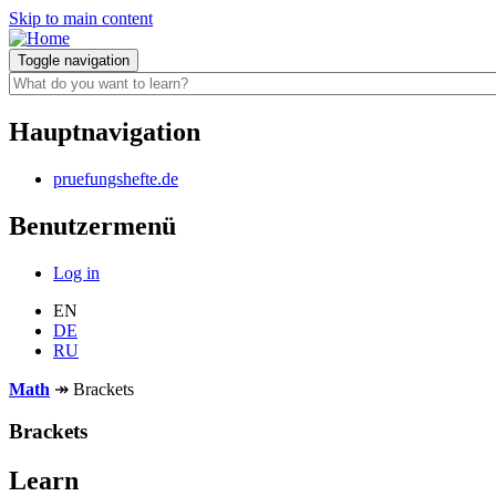
Skip to main content
Toggle navigation
Hauptnavigation
pruefungshefte.de
Benutzermenü
Log in
EN
DE
RU
Math
↠
Brackets
Brackets
Learn