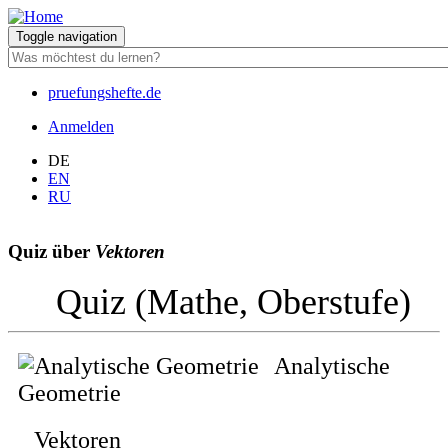
Direkt
zum
Toggle navigation
Inhalt
pruefungshefte.de
Hauptnavigation
Anmelden
Benutzermenü
DE
EN
RU
Quiz über
Vektoren
Quiz (Mathe, Oberstufe)
Analytische
Geometrie
Vektoren