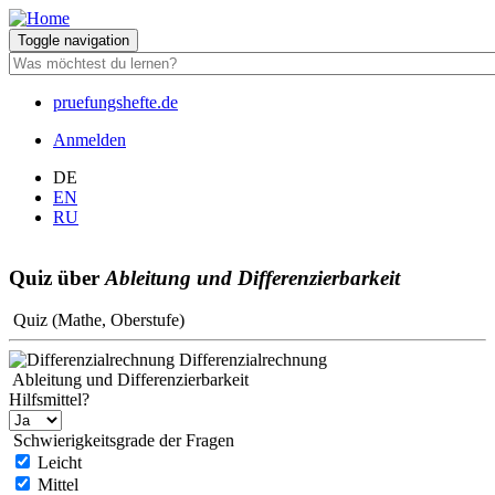
Direkt
zum
Toggle navigation
Inhalt
pruefungshefte.de
Hauptnavigation
Anmelden
Benutzermenü
DE
EN
RU
Quiz über
Ableitung und Differenzierbarkeit
Quiz (Mathe, Oberstufe)
Differenzialrechnung
Ableitung und Differenzierbarkeit
Hilfsmittel?
Schwierigkeitsgrade der Fragen
Leicht
Mittel