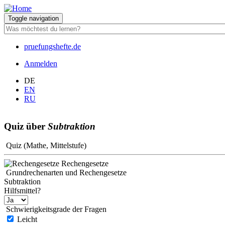
Direkt
zum
Toggle navigation
Inhalt
pruefungshefte.de
Hauptnavigation
Anmelden
Benutzermenü
DE
EN
RU
Quiz über
Subtraktion
Quiz (Mathe, Mittelstufe)
Rechengesetze
Grundrechenarten und Rechengesetze
Subtraktion
Hilfsmittel?
Schwierigkeitsgrade der Fragen
Leicht