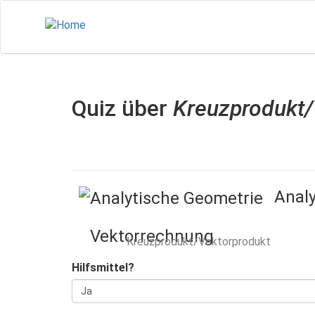
Direkt
zum
Inhalt
Quiz über
Kreuzprodukt/
Anal
Vektorrechnung
Kreuzprodukt/Vektorprodukt
Hilfsmittel?