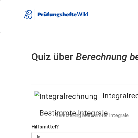
Direkt
zum
Inhalt
Quiz über
Berechnung be
Integralr
Bestimmte Integrale
Berechnung bestimmter Integrale
Hilfsmittel?