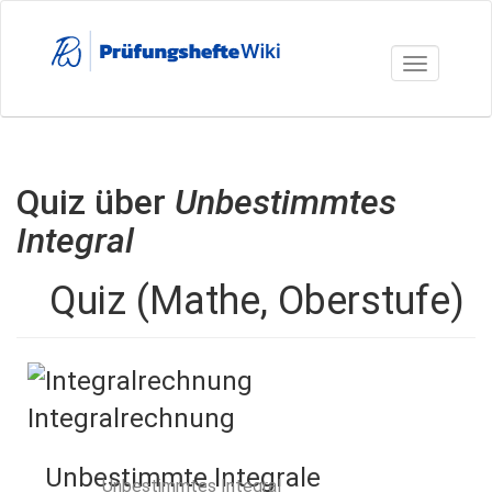
Direkt
zum
Inhalt
Toggle nav
Quiz über
Unbestimmtes
Integral
Quiz (Mathe, Oberstufe)
Integralrechnung
Unbestimmte Integrale
Unbestimmtes Integral