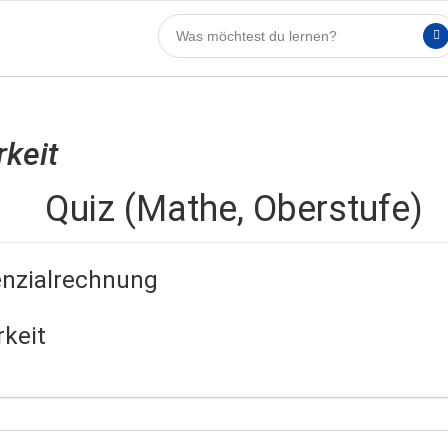
rkeit
Quiz (Mathe, Oberstufe)
enzialrechnung
rkeit