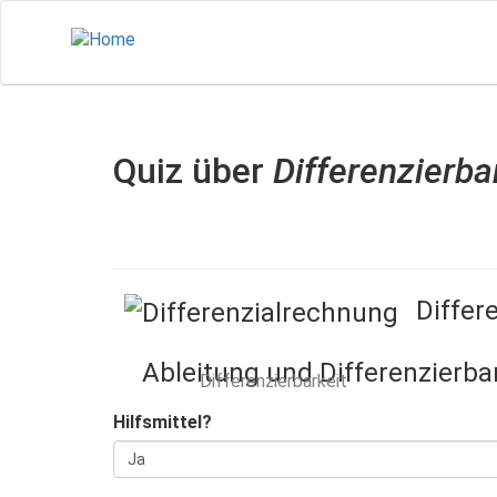
Direkt
zum
Inhalt
Quiz über
Differenzierba
Differ
Ableitung und Differenzierba
Differenzierbarkeit
Hilfsmittel?