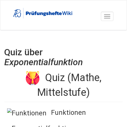
Direkt
zum
Inhalt
Toggle nav
Quiz über
Exponentialfunktion
Quiz (Mathe,
Mittelstufe)
Funktionen