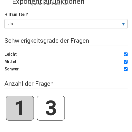
Exponentialfunktionen
Exponentialfunktion
Hilfsmittel?
Schwierigkeitsgrade der Fragen
Leicht
Mittel
Schwer
Anzahl der Fragen
1
3