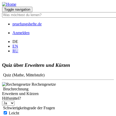
Direkt
zum
Toggle navigation
Inhalt
pruefungshefte.de
Hauptnavigation
Anmelden
Benutzermenü
DE
EN
RU
Quiz über
Erweitern und Kürzen
Quiz (Mathe, Mittelstufe)
Rechengesetze
Bruchrechnung
Erweitern und Kürzen
Hilfsmittel?
Schwierigkeitsgrade der Fragen
Leicht