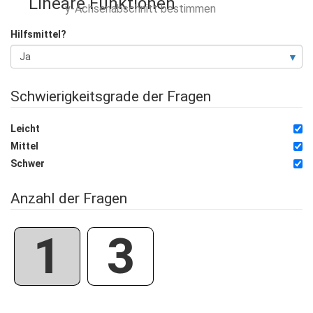
Lineare Funktionen
y-Achsenabschnitt bestimmen
Hilfsmittel?
Schwierigkeitsgrade der Fragen
Leicht
Mittel
Schwer
Anzahl der Fragen
1
3