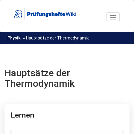
Direkt
zum
Inhalt
Toggle nav
Physik
↠
Hauptsätze der Thermodynamik
Hauptsätze der
Thermodynamik
Lernen