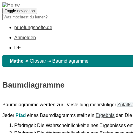
Direkt
zum
Toggle navigation
Inhalt
pruefungshefte.de
Hauptnavigation
Anmelden
Benutzermenü
DE
Mathe
↠
Glossar
↠
Baumdiagramme
Baumdiagramme
Baumdiagramme werden zur Darstellung mehrstufiger
Zufalls
Jeder
Pfad
eines Baumdiagramms stellt ein
Ergebnis
dar. Di
Pfadregel: Die Wahrscheinlichkeit eines Ergebnisses ent