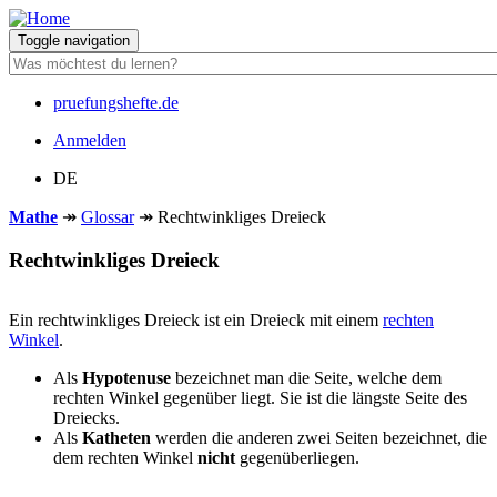
Direkt
zum
Toggle navigation
Inhalt
pruefungshefte.de
Hauptnavigation
Anmelden
Benutzermenü
DE
Mathe
↠
Glossar
↠
Rechtwinkliges Dreieck
Rechtwinkliges Dreieck
Ein rechtwinkliges Dreieck ist ein Dreieck mit einem
rechten
Winkel
.
Als
Hypotenuse
bezeichnet man die Seite, welche dem
rechten Winkel gegenüber liegt. Sie ist die längste Seite des
Dreiecks.
Als
Katheten
werden die anderen zwei Seiten bezeichnet, die
dem rechten Winkel
nicht
gegenüberliegen.