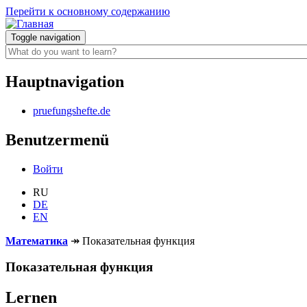
Перейти к основному содержанию
Toggle navigation
Hauptnavigation
pruefungshefte.de
Benutzermenü
Войти
RU
DE
EN
Математика
↠
Показательная функция
Показательная функция
Lernen